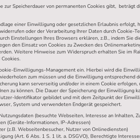
e zur Speicherdauer von permanenten Cookies gibt, beträgt di
lage einer Einwilligung oder gesetzlichen Erlaubnis erfolgt, h
u widerrufen oder der Verarbeitung Ihrer Daten durch Cookie-T
rch Einstellungen Ihres Browsers erklären, z.B., indem Sie d
gegen den Einsatz von Cookies zu Zwecken des Onlinemarketing
 werden. Weitere Hinweise zum Widerspruch erhalten Sie im 
 Cookies.
ookie-Einwilligungs-Management ein. Hierbei wird die Einwill
wiederholen zum müssen und die Einwilligung entsprechend de
herung kann serverseitig und/oder in einem Cookie erfolgen,
nen zu können. Die Dauer der Speicherung der Einwilligung ka
tzer-Identifikator gebildet und mit dem Zeitpunkt der Einwil
owser, System und verwendeten Endgerät gespeichert.
Nutzungsdaten (besuchte Webseiten, Interesse an Inhalten, Zug
n (Geräte-Informationen, IP-Adressen)
er (z.B. Webseitenbesucher, Nutzer von Onlinediensten)
igung (Art. 6 Abs. 1 S. 1 lit. a. DSGVO), Berechtigte Interessen (