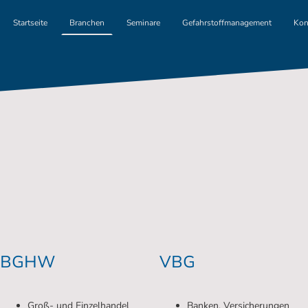
Startseite
Branchen
Seminare
Gefahrstoffmanagement
Kon
BGHW
VBG
Groß- und Einzelhandel
Banken, Versicherungen